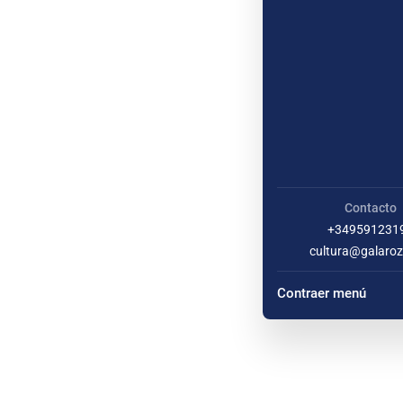
Contacto
+349591231
cultura@galaroz
Contraer menú