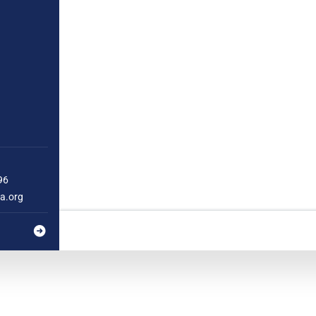
96
a.org