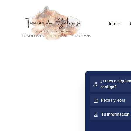
Ir
al
contenido
Inicio
Tesoros de Galaroza – Reservas
¿Traes a alguie
contigo?
Fecha y Hora
Tu Información